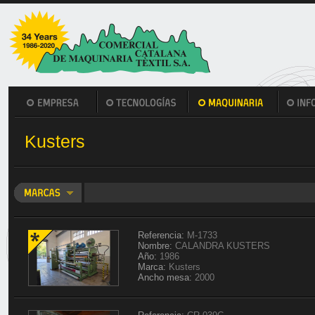
Kusters
Referencia:
M-1733
Nombre:
CALANDRA KUSTERS
Año:
1986
Marca:
Kusters
Ancho mesa:
2000