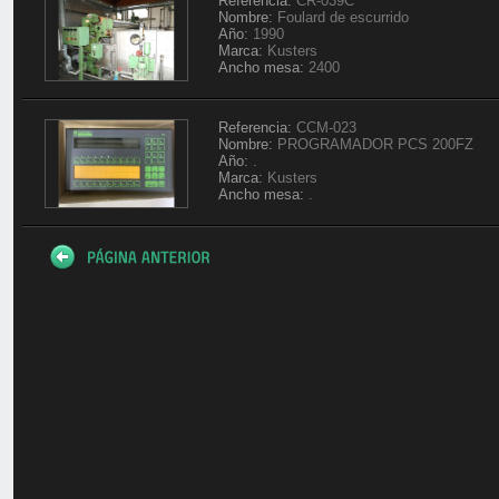
Referencia:
CR-039C
Nombre:
Foulard de escurrido
Año:
1990
Marca:
Kusters
Ancho mesa:
2400
Referencia:
CCM-023
Nombre:
PROGRAMADOR PCS 200FZ
Año:
.
Marca:
Kusters
Ancho mesa:
.