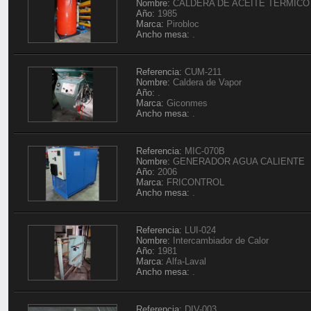
Nombre:
CALDERA DE ACEITE TERMICO
Año:
1985
Marca:
Pirobloc
Ancho mesa:
.
Referencia:
CUM-211
Nombre:
Caldera de Vapor
Año:
.
Marca:
Giconmes
Ancho mesa:
.
Referencia:
MIC-070B
Nombre:
GENERADOR AGUA CALIENTE
Año:
2006
Marca:
FRICONTROL
Ancho mesa:
.
Referencia:
LUI-024
Nombre:
Intercambiador de Calor
Año:
1981
Marca:
Alfa-Laval
Ancho mesa:
.
Referencia:
DIV-003