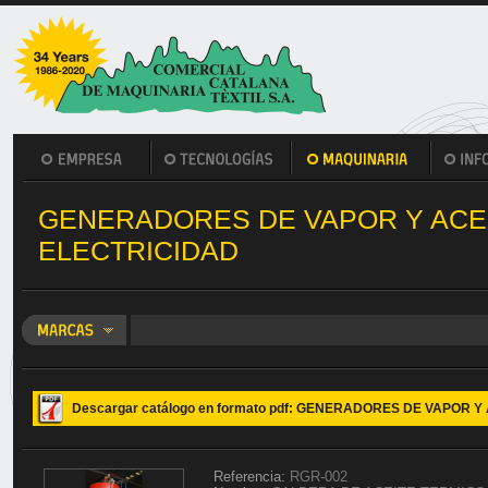
GENERADORES DE VAPOR Y ACE
ELECTRICIDAD
Descargar catálogo en formato pdf: GENERADORES DE VAPOR 
Referencia:
RGR-002